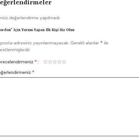
eğerlendirmeler
nüz değerlendirme yapılmadı.
ordon” Için Yorum Yapan Ilk Kişi Siz Olun
*
posta adresiniz yayınlanmayacak.
Gerekli alanlar
ile
aretlenmişlerdir
*
recelendirmeniz
*
ğerlendirmeniz